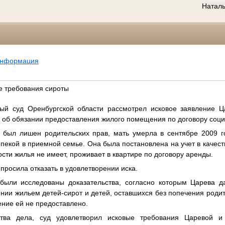
Натал
информация
е требования сироты
ный суд Оренбургской области рассмотрел исковое заявление Ц
 об обязании предоставления жилого помещения по договору соци
ц был лишен родительских прав, мать умерла в сентябре 2009 г
пекой в приемной семье. Она была постановлена на учет в каче
сти жилья не имеет, проживает в квартире по договору аренды.
просила отказать в удовлетворении иска.
были исследованы доказательства, согласно которым Царева д
ии жильем детей-сирот и детей, оставшихся без попечения роди
ние ей не предоставлено.
ства дела, суд удовлетворил исковые требования Царевой 