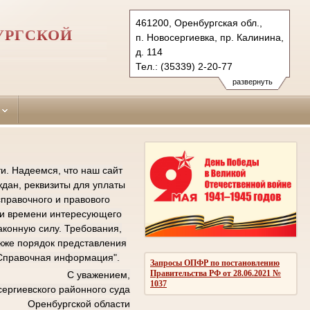
461200, Оренбургская обл.,
УРГСКОЙ
п. Новосергиевка, пр. Калинина,
д. 114
Тел.: (35339) 2-20-77
(35339) 2-20-72 (ф.)
развернуть
novosergievsky.orb@sudrf.ru
показать на карте
и. Надеемся, что наш сайт
дан, реквизиты для уплаты
справочного и правового
е и времени интересующего
аконную силу. Требования,
кже порядок представления
"Справочная информация".
Запросы ОПФР по постановлению
Правительства РФ от 28.06.2021 №
С уважением,
1037
ергиевского районного суда
Оренбургской области