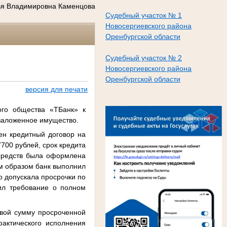
ья Владимировна Каменцова
Судебный участок № 1
Новосергиевского района
Оренбургской области
Судебный участок № 2
Новосергиевского района
Оренбургской области
версия для печати
ого общества «ТБанк» к
 заложенное имущество.
ен кредитный договор на
700 рублей, срок кредита
 средств была оформлена
им образом банк выполнил
о допускала просрочки по
ил требование о полном
овой сумму просроченной
актического исполнения