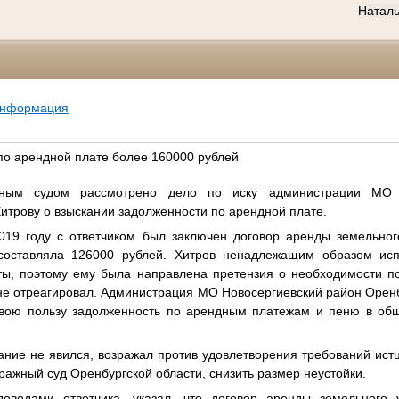
Натал
информация
по арендной плате более 160000 рублей
нным судом рассмотрено дело по иску администрации МО 
Хитрову о взыскании задолженности по арендной плате.
2019 году с ответчиком был заключен договор аренды земельно
составляла 126000 рублей. Хитров ненадлежащим образом исп
ы, поэтому ему была направлена претензия о необходимости п
не отреагировал. Администрация МО Новосергиевский район Орен
 свою пользу задолженность по арендным платежам и пеню в о
ание не явился, возражал против удовлетворения требований ист
ражный суд Оренбургской области, снизить размер неустойки.
доводами ответчика, указал, что договор аренды земельного 