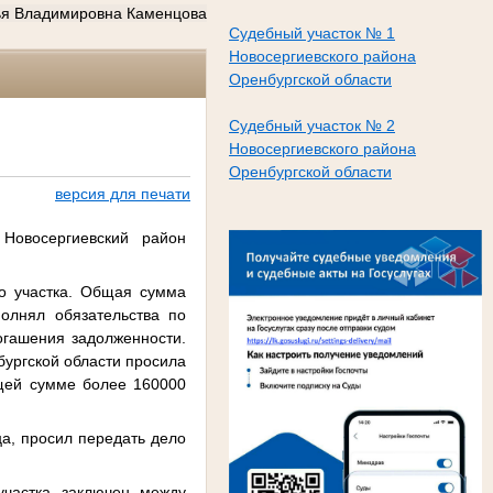
ья Владимировна Каменцова
Судебный участок № 1
Новосергиевского района
Оренбургской области
Судебный участок № 2
Новосергиевского района
Оренбургской области
версия для печати
Новосергиевский район
го участка. Общая сумма
олнял обязательства по
огашения задолженности.
бургской области просила
бщей сумме более 160000
ца, просил передать дело
участка заключен между