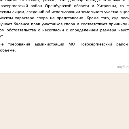
осергиевский район Оренбургской области и Хитровым, то е
еским лицом, сведений об использовании земельного участка в ц
ческом характере спора не представлено. Кроме того, суд пос
ушает баланса прав участников спора и соответствует принципу 
ком обстоятельства о несогласии с определением размера неус
т.
ые требования администрации МО Новосергиевский район 
 объеме.
опубли