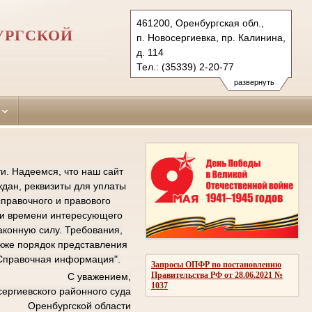
461200, Оренбургская обл.,
УРГСКОЙ
п. Новосергиевка, пр. Калинина,
д. 114
Тел.: (35339) 2-20-77
(35339) 2-20-72 (ф.)
развернуть
novosergievsky.orb@sudrf.ru
показать на карте
и. Надеемся, что наш сайт
дан, реквизиты для уплаты
справочного и правового
е и времени интересующего
аконную силу. Требования,
кже порядок представления
"Справочная информация".
Запросы ОПФР по постановлению
Правительства РФ от 28.06.2021 №
С уважением,
1037
ергиевского районного суда
Оренбургской области