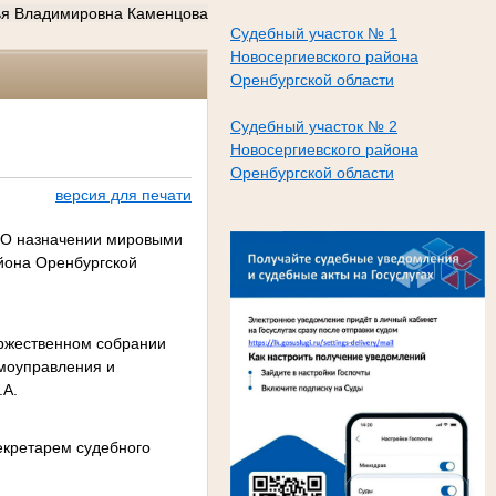
ья Владимировна Каменцова
Судебный участок № 1
Новосергиевского района
Оренбургской области
Судебный участок № 2
Новосергиевского района
Оренбургской области
версия для печати
 «О назначении мировыми
йона Оренбургской
оржественном собрании
амоуправления и
.А.
секретарем судебного