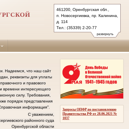
461200, Оренбургская обл.,
УРГСКОЙ
п. Новосергиевка, пр. Калинина,
д. 114
Тел.: (35339) 2-20-77
(35339) 2-20-72 (ф.)
развернуть
novosergievsky.orb@sudrf.ru
показать на карте
и. Надеемся, что наш сайт
дан, реквизиты для уплаты
справочного и правового
е и времени интересующего
аконную силу. Требования,
кже порядок представления
"Справочная информация".
Запросы ОПФР по постановлению
Правительства РФ от 28.06.2021 №
С уважением,
1037
ергиевского районного суда
Оренбургской области